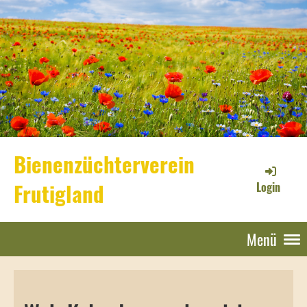
Bienenzüchterverein
Frutigland
Login
Menü